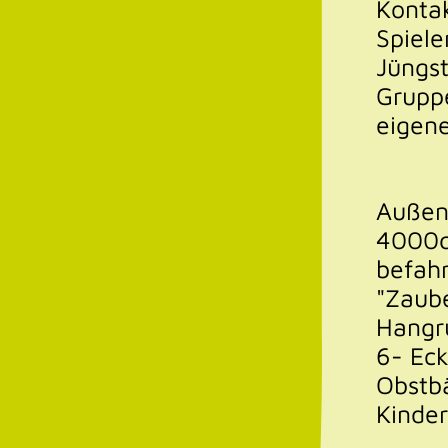
Kontak
Spiele
Jüngst
Grupp
eigen
Außens
4000q
befahr
"Zaub
Hangru
6- Ec
Obstb
Kinder