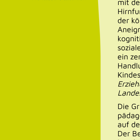
mit de
Hirnf
der kö
Ü
Aneig
kogni
Aktuelles
sozial
ein ze
Kinderhaus Hachenburg:
Handl
Kinde
Erzie
Landes
Die Gr
pädago
auf d
Der Be