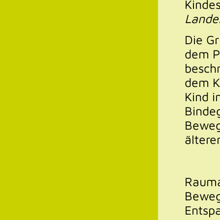
Kinde
Landes
Die Gr
dem P
beschr
dem Kö
Kind i
Bindeg
Bewegu
ältere
Startseite
Rauma
Beweg
Entsp