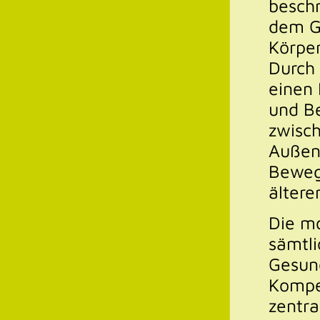
beschr
dem G
Körper
Durch 
einen 
und Be
zwisch
Außen
Bewegu
ältere
Die mo
sämtli
Gesun
Kompe
zentra