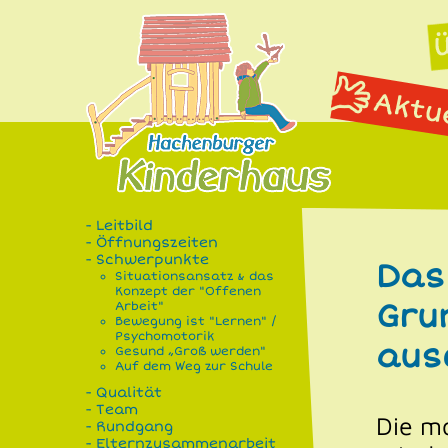
-
Leitbild
-
Öffnungszeiten
-
Schwerpunkte
Das
Situationsansatz & das
Konzept der "Offenen
Gru
Arbeit"
Bewegung ist "Lernen" /
Psychomotorik
ausg
Gesund „Groß werden"
Auf dem Weg zur Schule
-
Qualität
-
Team
Die mo
-
Rundgang
-
Elternzusammenarbeit